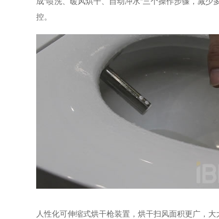
成
“
喷洗、暖风烘干、自动冲水
”
三个操作步骤，减少
控。
人性化可伸缩式烘干枪装置，烘干扫风面积更广，大