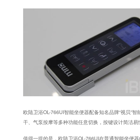
欧陆卫浴OL-766UI智能坐便器配备知名品牌
“
视贝
”
智
干、气泵按摩等多种功能任意切换，按键设计简洁易
值得一提的是，欧陆卫浴OL-766UI在普通智能坐