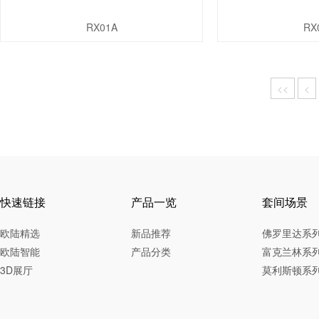
RX01A
RX
<<
<
快速链接
产品一览
套间场景
欧陆精选
新品推荐
佛罗里达系
欧陆智能
产品分类
富克兰林系
3D展厅
莫利斯顿系