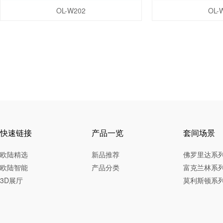
OL-
OL-W202
快速链接
产品一览
套间场景
欧陆精选
新品推荐
佛罗里达系
欧陆智能
产品分类
富克兰林系
3D展厅
莫利斯顿系